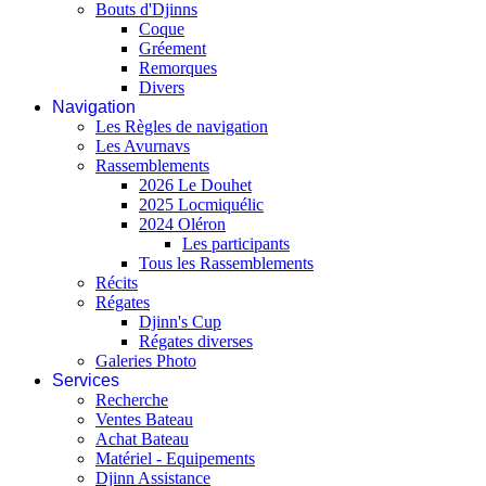
Bouts d'Djinns
Coque
Gréement
Remorques
Divers
Navigation
Les Règles de navigation
Les Avurnavs
Rassemblements
2026 Le Douhet
2025 Locmiquélic
2024 Oléron
Les participants
Tous les Rassemblements
Récits
Régates
Djinn's Cup
Régates diverses
Galeries Photo
Services
Recherche
Ventes Bateau
Achat Bateau
Matériel - Equipements
Djinn Assistance