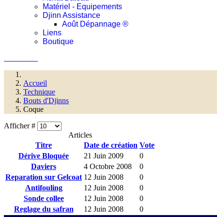
Matériel - Equipements
Djinn Assistance
Août Dépannage ®
Liens
Boutique
Connexion
Accueil
Technique
Bouts d'Djinns
Coque
Afficher #
Articles
Titre
Date de création
Vote
Dérive Bloquée
21 Juin 2009
0
Daviers
4 Octobre 2008
0
Reparation sur Gelcoat
12 Juin 2008
0
Antifouling
12 Juin 2008
0
Sonde collee
12 Juin 2008
0
Reglage du safran
12 Juin 2008
0