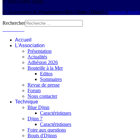
© 2026 AsPro Djinn
© Association de Propriétaires Blue Djinn - Djinn7 -
mentions légale
Rechercher
Connexion
Accueil
L'Association
Présentation
Actualités
Adhésion 2026
Bouteille à la Mer
Editos
Sommaires
Revue de presse
Forum
Nous contacter
Technique
Blue Djinn
Caractéristiques
Djinn 7
Caractéristiques
Foire aux questions
Bouts d'Djinns