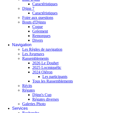
Caractéristiques
Djinn 7
Caractéristiques
Foire aux questions
Bouts d'Djinns
Coque
Gréement
Remorques
Divers
Navigation
Les Règles de navigation
Les Avurnavs
Rassemblements
2026 Le Douhet
2025 Locmiquélic
2024 Oléron
Les participants
Tous les Rassemblements
Récits
Régates
Djinn's Cup
Régates diverses
Galeries Photo
Services
Recherche