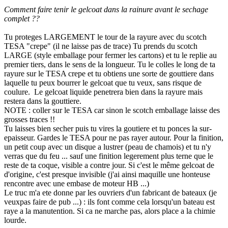
Comment faire tenir le gelcoat dans la rainure avant le sechage
complet ??
Tu proteges LARGEMENT le tour de la rayure avec du scotch
TESA "crepe" (il ne laisse pas de trace) Tu prends du scotch
LARGE (style emballage pour fermer les cartons) et tu le replie au
premier tiers, dans le sens de la longueur. Tu le colles le long de ta
rayure sur le TESA crepe et tu obtiens une sorte de gouttiere dans
laquelle tu peux bourrer le gelcoat que tu veux, sans risque de
coulure. Le gelcoat liquide penetrera bien dans la rayure mais
restera dans la gouttiere.
NOTE : coller sur le TESA car sinon le scotch emballage laisse des
grosses traces !!
Tu laisses bien secher puis tu vires la goutiere et tu ponces la sur-
epaisseur. Gardes le TESA pour ne pas rayer autour. Pour la finition,
un petit coup avec un disque a lustrer (peau de chamois) et tu n'y
verras que du feu ... sauf une finition legerement plus terne que le
reste de ta coque, visible a contre jour. Si c'est le même gelcoat de
d'origine, c'est presque invisible (j'ai ainsi maquille une honteuse
rencontre avec une embase de moteur HB ...)
Le truc m'a ete donne par les ouvriers d'un fabricant de bateaux (je
veuxpas faire de pub ...) : ils font comme cela lorsqu'un bateau est
raye a la manutention. Si ca ne marche pas, alors place a la chimie
lourde.