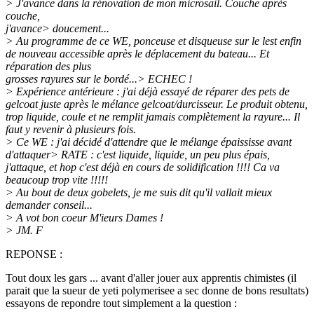
> J'avance dans la rénovation de mon microsail. Couche après
couche,
j'avance> doucement...
> Au programme de ce WE, ponceuse et disqueuse sur le lest enfin
de nouveau accessible après le déplacement du bateau... Et
réparation des plus
grosses rayures sur le bordé...> ECHEC !
> Expérience antérieure : j'ai déjà essayé de réparer des pets de
gelcoat juste après le mélance gelcoat/durcisseur. Le produit obtenu,
trop liquide, coule et ne remplit jamais complètement la rayure... Il
faut y revenir à plusieurs fois.
> Ce WE : j'ai décidé d'attendre que le mélange épaississe avant
d'attaquer> RATE : c'est liquide, liquide, un peu plus épais,
j'attaque, et hop c'est déjà en cours de solidification !!!! Ca va
beaucoup trop vite !!!!!
> Au bout de deux gobelets, je me suis dit qu'il vallait mieux
demander conseil...
> A vot bon coeur M'ieurs Dames !
> JM. F
REPONSE :
Tout doux les gars ... avant d'aller jouer aux apprentis chimistes (il
parait que la sueur de yeti polymerisee a sec donne de bons resultats)
essayons de repondre tout simplement a la question :