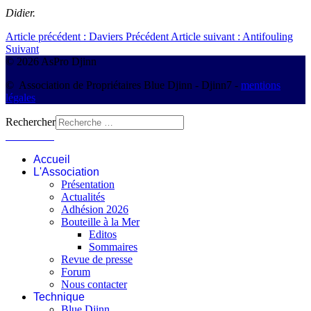
Didier.
Article précédent : Daviers
Précédent
Article suivant : Antifouling
Suivant
© 2026 AsPro Djinn
© Association de Propriétaires Blue Djinn - Djinn7 -
mentions
légales
Rechercher
Connexion
Accueil
L'Association
Présentation
Actualités
Adhésion 2026
Bouteille à la Mer
Editos
Sommaires
Revue de presse
Forum
Nous contacter
Technique
Blue Djinn