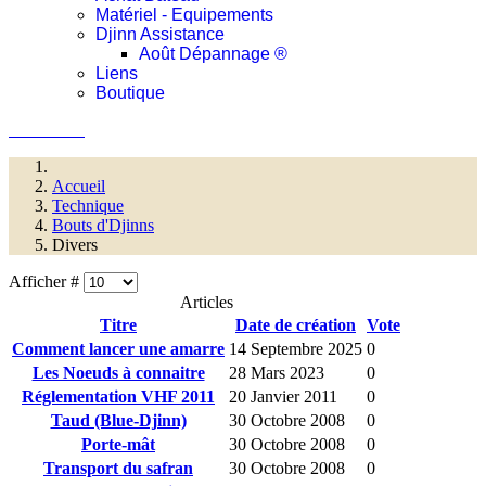
Matériel - Equipements
Djinn Assistance
Août Dépannage ®
Liens
Boutique
Connexion
Accueil
Technique
Bouts d'Djinns
Divers
Afficher #
Articles
Titre
Date de création
Vote
Comment lancer une amarre
14 Septembre 2025
0
Les Noeuds à connaitre
28 Mars 2023
0
Réglementation VHF 2011
20 Janvier 2011
0
Taud (Blue-Djinn)
30 Octobre 2008
0
Porte-mât
30 Octobre 2008
0
Transport du safran
30 Octobre 2008
0