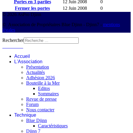
Portes en 3 parties
12 Juin 2008
0
Fermer les portes
12 Juin 2008
0
© 2026 AsPro Djinn
© Association de Propriétaires Blue Djinn - Djinn7 -
mentions
légales
Rechercher
Connexion
Accueil
L'Association
Présentation
Actualités
Adhésion 2026
Bouteille à la Mer
Editos
Sommaires
Revue de presse
Forum
Nous contacter
Technique
Blue Djinn
Caractéristiques
Djinn 7