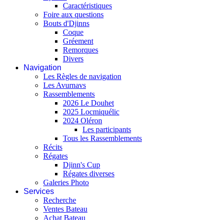
Caractéristiques
Foire aux questions
Bouts d'Djinns
Coque
Gréement
Remorques
Divers
Navigation
Les Règles de navigation
Les Avurnavs
Rassemblements
2026 Le Douhet
2025 Locmiquélic
2024 Oléron
Les participants
Tous les Rassemblements
Récits
Régates
Djinn's Cup
Régates diverses
Galeries Photo
Services
Recherche
Ventes Bateau
Achat Bateau