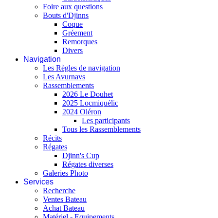
Foire aux questions
Bouts d'Djinns
Coque
Gréement
Remorques
Divers
Navigation
Les Règles de navigation
Les Avurnavs
Rassemblements
2026 Le Douhet
2025 Locmiquélic
2024 Oléron
Les participants
Tous les Rassemblements
Récits
Régates
Djinn's Cup
Régates diverses
Galeries Photo
Services
Recherche
Ventes Bateau
Achat Bateau
Matériel - Equipements