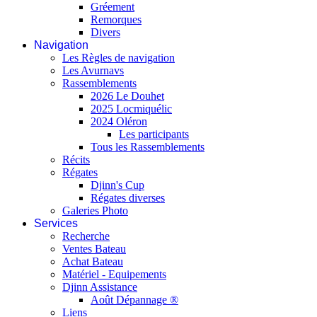
Gréement
Remorques
Divers
Navigation
Les Règles de navigation
Les Avurnavs
Rassemblements
2026 Le Douhet
2025 Locmiquélic
2024 Oléron
Les participants
Tous les Rassemblements
Récits
Régates
Djinn's Cup
Régates diverses
Galeries Photo
Services
Recherche
Ventes Bateau
Achat Bateau
Matériel - Equipements
Djinn Assistance
Août Dépannage ®
Liens