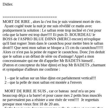
Didier.
=========================
MORT DE RIRE , alors la c'est fou je suis vraiment mort de rire.
Ayant cogité toute la nuit je me suis révéillé ce matin avec
pratiquement la solution : Le safran reste trop incliné et c'est pour
cela que la barre est trop dure!!!! Et puis D. BOURDEAU le
BOSS de l'ASPRO BLUE DJINN (MERCI encore) m'explique
qu'il faut rogner 3mm dans le caoutchou pour mettre bien le safran
droit!!! Que neni mon safran se bloque a 15 cm du caoutchou!!!!!!
Alors ce n'est pas la peine de rogner le caoutchou. Donc j'en deduit
que le safran a un défaut de série ou d'usinage! Appel a mon
concessionnaire qui me dit d'appeller Mr BADETS himself .
(Patron et concepteur du blue djinn) et hop Mr BADETS ,charmant
et sympatique d'ailleurs me confirme :
1 - que le safran sur un blue djinn est parfaitement vertical!!!
2 - que la pelle de mon safran est montée a l'envers
MORT DE RIRE JE SUIS , car ce bateau neuf m'a un peu
beaucoup déçu a la barre! et pour cause mes 2 petits bras musclés
ne parvenaient pas a résister a une risée de vent!!!! Je regrettais
presque mon vieux first 18 de 20 ans.