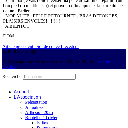
Enfin bon je vais donc inverser ma pelle de safran et repartir d'un
bon pied (marin bien sur) et pouvoir enfin apprecier la barre douce
de mon Parlier.
MORALITE : PELLE RETOURNEE , BRAS DEFONCES,
PLAISIRS ENVOLES! ! ! ! ! !
A BIENTOT
DOM
Article précédent : Sonde collee
Précédent
© 2026 AsPro Djinn
© Association de Propriétaires Blue Djinn - Djinn7 -
mentions
légales
Rechercher
Connexion
Accueil
L'Association
Présentation
Actualités
Adhésion 2026
Bouteille à la Mer
Editos
Sommaires