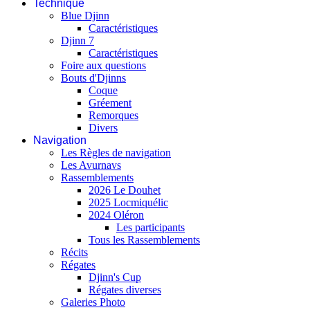
Technique
Blue Djinn
Caractéristiques
Djinn 7
Caractéristiques
Foire aux questions
Bouts d'Djinns
Coque
Gréement
Remorques
Divers
Navigation
Les Règles de navigation
Les Avurnavs
Rassemblements
2026 Le Douhet
2025 Locmiquélic
2024 Oléron
Les participants
Tous les Rassemblements
Récits
Régates
Djinn's Cup
Régates diverses
Galeries Photo