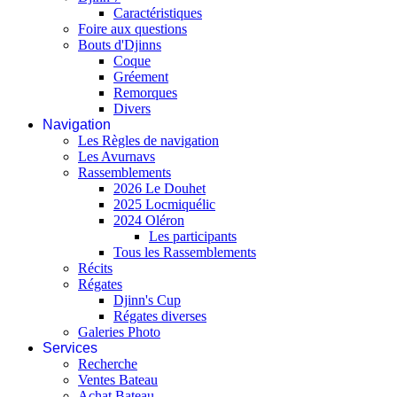
Caractéristiques
Foire aux questions
Bouts d'Djinns
Coque
Gréement
Remorques
Divers
Navigation
Les Règles de navigation
Les Avurnavs
Rassemblements
2026 Le Douhet
2025 Locmiquélic
2024 Oléron
Les participants
Tous les Rassemblements
Récits
Régates
Djinn's Cup
Régates diverses
Galeries Photo
Services
Recherche
Ventes Bateau
Achat Bateau