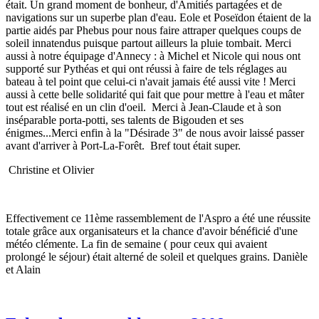
était. Un grand moment de bonheur, d'Amitiés partagées et de
navigations sur un superbe plan d'eau. Eole et Poseïdon étaient de la
partie aidés par Phebus pour nous faire attraper quelques coups de
soleil innatendus puisque partout ailleurs la pluie tombait. Merci
aussi à notre équipage d'Annecy : à Michel et Nicole qui nous ont
supporté sur Pythéas et qui ont réussi à faire de tels réglages au
bateau à tel point que celui-ci n'avait jamais été aussi vite ! Merci
aussi à cette belle solidarité qui fait que pour mettre à l'eau et mâter
tout est réalisé en un clin d'oeil. Merci à Jean-Claude et à son
inséparable porta-potti, ses talents de Bigouden et ses
énigmes...Merci enfin à la "Désirade 3" de nous avoir laissé passer
avant d'arriver à Port-La-Forêt. Bref tout était super.
Christine et Olivier
Effectivement ce 11ème rassemblement de l'Aspro a été une réussite
totale grâce aux organisateurs et la chance d'avoir bénéficié d'une
météo clémente. La fin de semaine ( pour ceux qui avaient
prolongé le séjour) était alterné de soleil et quelques grains. Danièle
et Alain