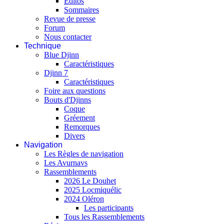
Editos
Sommaires
Revue de presse
Forum
Nous contacter
Technique
Blue Djinn
Caractéristiques
Djinn 7
Caractéristiques
Foire aux questions
Bouts d'Djinns
Coque
Gréement
Remorques
Divers
Navigation
Les Règles de navigation
Les Avurnavs
Rassemblements
2026 Le Douhet
2025 Locmiquélic
2024 Oléron
Les participants
Tous les Rassemblements