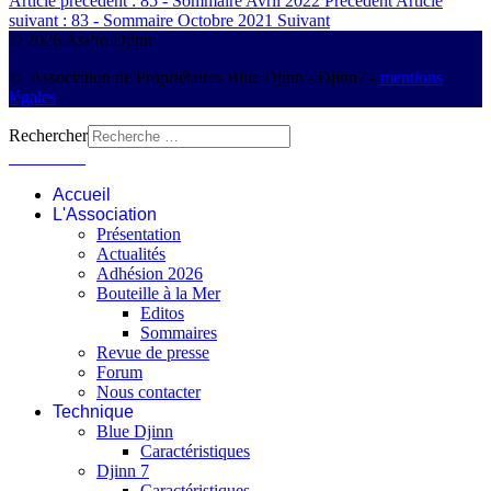
Article précédent : 85 - Sommaire Avril 2022
Précédent
Article
suivant : 83 - Sommaire Octobre 2021
Suivant
© 2026 AsPro Djinn
© Association de Propriétaires Blue Djinn - Djinn7 -
mentions
légales
Rechercher
Connexion
Accueil
L'Association
Présentation
Actualités
Adhésion 2026
Bouteille à la Mer
Editos
Sommaires
Revue de presse
Forum
Nous contacter
Technique
Blue Djinn
Caractéristiques
Djinn 7
Caractéristiques