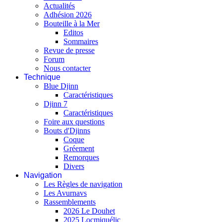
Actualités
Adhésion 2026
Bouteille à la Mer
Editos
Sommaires
Revue de presse
Forum
Nous contacter
Technique
Blue Djinn
Caractéristiques
Djinn 7
Caractéristiques
Foire aux questions
Bouts d'Djinns
Coque
Gréement
Remorques
Divers
Navigation
Les Règles de navigation
Les Avurnavs
Rassemblements
2026 Le Douhet
2025 Locmiquélic