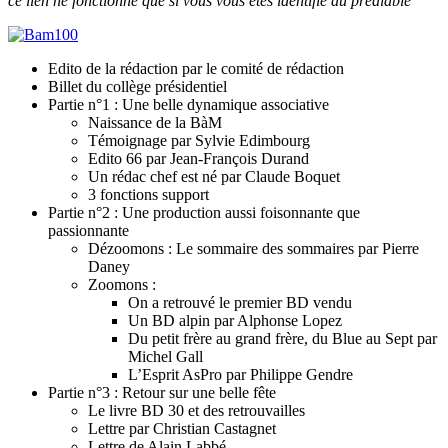
ce lien ne fonctionne que si vous vous êtes identifié au préalable
Edito de la rédaction par le comité de rédaction
Billet du collège présidentiel
Partie n°1 : Une belle dynamique associative
Naissance de la BàM
Témoignage par Sylvie Edimbourg
Edito 66 par Jean-François Durand
Un rédac chef est né par Claude Boquet
3 fonctions support
Partie n°2 : Une production aussi foisonnante que
passionnante
Dézoomons : Le sommaire des sommaires par Pierre
Daney
Zoomons :
On a retrouvé le premier BD vendu
Un BD alpin par Alphonse Lopez
Du petit frère au grand frère, du Blue au Sept par
Michel Gall
L’Esprit AsPro par Philippe Gendre
Partie n°3 : Retour sur une belle fête
Le livre BD 30 et des retrouvailles
Lettre par Christian Castagnet
Lettre de Alain Labbé