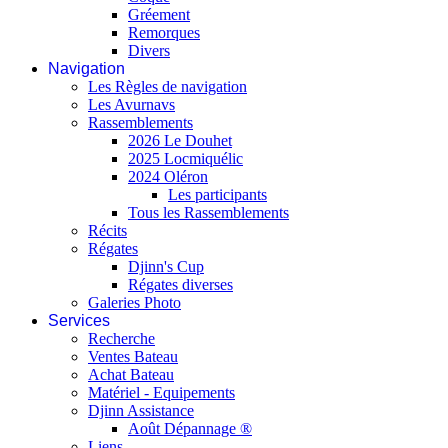
Gréement
Remorques
Divers
Navigation
Les Règles de navigation
Les Avurnavs
Rassemblements
2026 Le Douhet
2025 Locmiquélic
2024 Oléron
Les participants
Tous les Rassemblements
Récits
Régates
Djinn's Cup
Régates diverses
Galeries Photo
Services
Recherche
Ventes Bateau
Achat Bateau
Matériel - Equipements
Djinn Assistance
Août Dépannage ®
Liens