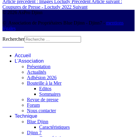
Article précédent : Images Loctudy
Précédent
Article suivant :
Coupures de Presse - Loctudy 2022
Suivant
© 2026 AsPro Djinn
© Association de Propriétaires Blue Djinn - Djinn7 -
mentions
légales
Rechercher
Connexion
Accueil
L'Association
Présentation
Actualités
Adhésion 2026
Bouteille à la Mer
Editos
Sommaires
Revue de presse
Forum
Nous contacter
Technique
Blue Djinn
Caractéristiques
Djinn 7