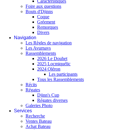
Caractéristiques
Foire aux questions
Bouts d'Djinns
Coque
Gréement
Remorques
Divers
Navigation
Les Règles de navigation
Les Avurnavs
Rassemblements
2026 Le Douhet
2025 Locmiquélic
2024 Oléron
Les participants
Tous les Rassemblements
Récits
Régates
Djinn's Cup
Régates diverses
Galeries Photo
Services
Recherche
Ventes Bateau
Achat Bateau