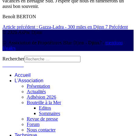
vacances en Bretagne Sud. J'espère que nous en ramènerons un
aussi bon souvenir.
Benoît BERTON
Article précédent : Gazza-Ladra - 300 miles en Djinn 7
Précédent
© 2026 AsPro Djinn
© Association de Propriétaires Blue Djinn - Djinn7 -
mentions
légales
Rechercher
Connexion
Accueil
L'Association
Présentation
Actualités
Adhésion 2026
Bouteille à la Mer
Editos
Sommaires
Revue de presse
Forum
Nous contacter
Technique