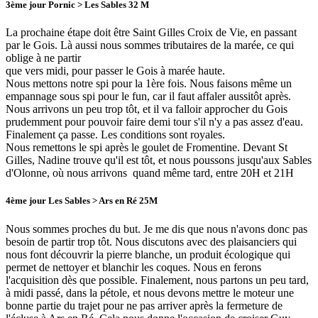
3ème jour Pornic > Les Sables 32 M
La prochaine étape doit être Saint Gilles Croix de Vie, en passant
par le Gois. Là aussi nous sommes tributaires de la marée, ce qui
oblige à ne partir
que vers midi, pour passer le Gois à marée haute.
Nous mettons notre spi pour la 1ère fois. Nous faisons même un
empannage sous spi pour le fun, car il faut affaler aussitôt après.
Nous arrivons un peu trop tôt, et il va falloir approcher du Gois
prudemment pour pouvoir faire demi tour s'il n'y a pas assez d'eau.
Finalement ça passe. Les conditions sont royales.
Nous remettons le spi après le goulet de Fromentine. Devant St
Gilles, Nadine trouve qu'il est tôt, et nous poussons jusqu'aux Sables
d'Olonne, où nous arrivons quand même tard, entre 20H et 21H
4ème jour Les Sables > Ars en Ré 25M
Nous sommes proches du but. Je me dis que nous n'avons donc pas
besoin de partir trop tôt. Nous discutons avec des plaisanciers qui
nous font découvrir la pierre blanche, un produit écologique qui
permet de nettoyer et blanchir les coques. Nous en ferons
l'acquisition dès que possible. Finalement, nous partons un peu tard,
à midi passé, dans la pétole, et nous devons mettre le moteur une
bonne partie du trajet pour ne pas arriver après la fermeture de