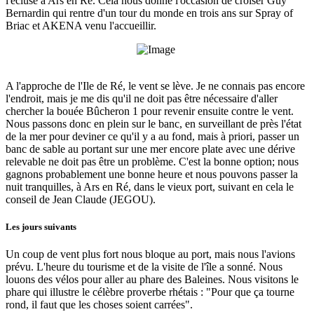
l'écluse à Ars en Ré. Cela nous donne l'occasion de croiser Guy
Bernardin qui rentre d'un tour du monde en trois ans sur Spray of
Briac et AKENA venu l'accueillir.
A l'approche de l'Ile de Ré, le vent se lève. Je ne connais pas encore
l'endroit, mais je me dis qu'il ne doit pas être nécessaire d'aller
chercher la bouée Bûcheron 1 pour revenir ensuite contre le vent.
Nous passons donc en plein sur le banc, en surveillant de près l'état
de la mer pour deviner ce qu'il y a au fond, mais à priori, passer un
banc de sable au portant sur une mer encore plate avec une dérive
relevable ne doit pas être un problème. C'est la bonne option; nous
gagnons probablement une bonne heure et nous pouvons passer la
nuit tranquilles, à Ars en Ré, dans le vieux port, suivant en cela le
conseil de Jean Claude (JEGOU).
Les jours suivants
Un coup de vent plus fort nous bloque au port, mais nous l'avions
prévu. L'heure du tourisme et de la visite de l'île a sonné. Nous
louons des vélos pour aller au phare des Baleines. Nous visitons le
phare qui illustre le célèbre proverbe rhétais : "Pour que ça tourne
rond, il faut que les choses soient carrées".