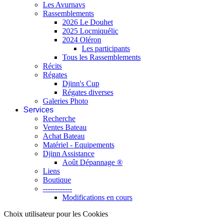
Les Avurnavs
Rassemblements
2026 Le Douhet
2025 Locmiquélic
2024 Oléron
Les participants
Tous les Rassemblements
Récits
Régates
Djinn's Cup
Régates diverses
Galeries Photo
Services
Recherche
Ventes Bateau
Achat Bateau
Matériel - Equipements
Djinn Assistance
Août Dépannage ®
Liens
Boutique
------------
Modifications en cours
Choix utilisateur pour les Cookies