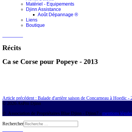
Matériel - Equipements
Djinn Assistance
Août Dépannage ®
Liens
Boutique
Connexion
Récits
Ca se Corse pour Popeye - 2013
Article précédent : Balade d'arrière saison de Concarneau à Hoedic -
© 2026 AsPro Djinn
© Association de Propriétaires Blue Djinn - Djinn7 -
mentions légale
Rechercher
Connexion