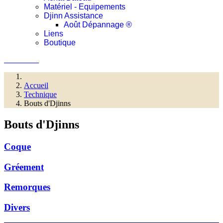
Matériel - Equipements
Djinn Assistance
Août Dépannage ®
Liens
Boutique
Connexion
Accueil
Technique
Bouts d'Djinns
Bouts d'Djinns
Coque
Gréement
Remorques
Divers