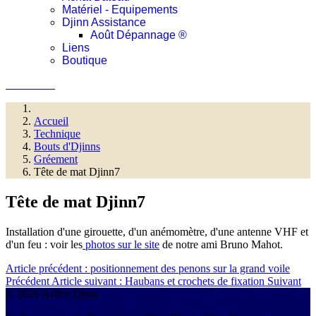
Matériel - Equipements
Djinn Assistance
Août Dépannage ®
Liens
Boutique
Connexion
Accueil
Technique
Bouts d'Djinns
Gréement
Tête de mat Djinn7
Tête de mat Djinn7
Installation d'une girouette, d'un anémomètre, d'une antenne VHF et
d'un feu : voir les
photos sur le site
de notre ami Bruno Mahot.
Article précédent : positionnement des penons sur la grand voile
Précédent
Article suivant : Haubans et crochets de fixation
Suivant
© 2026 AsPro Djinn