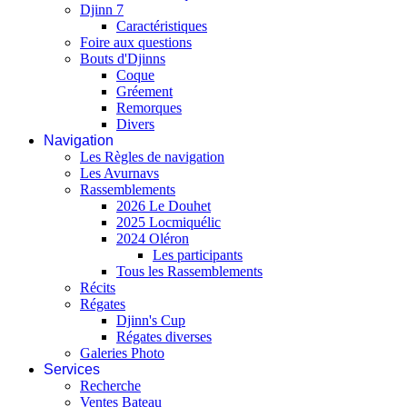
Djinn 7
Caractéristiques
Foire aux questions
Bouts d'Djinns
Coque
Gréement
Remorques
Divers
Navigation
Les Règles de navigation
Les Avurnavs
Rassemblements
2026 Le Douhet
2025 Locmiquélic
2024 Oléron
Les participants
Tous les Rassemblements
Récits
Régates
Djinn's Cup
Régates diverses
Galeries Photo
Services
Recherche
Ventes Bateau