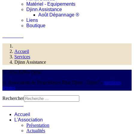
Matériel - Equipements
Djinn Assistance
Août Dépannage ®
Liens
Boutique
Connexion
Accueil
Services
Djinn Assistance
© 2026 AsPro Djinn
© Association de Propriétaires Blue Djinn - Djinn7 -
mentions
légales
Rechercher
Connexion
Accueil
L'Association
Présentation
Actualités