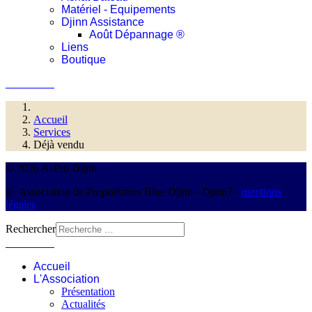
Matériel - Equipements
Djinn Assistance
Août Dépannage ®
Liens
Boutique
Connexion
Accueil
Services
Déjà vendu
© 2026 AsPro Djinn
© Association de Propriétaires Blue Djinn - Djinn7 -
mentions
légales
Rechercher
Connexion
Accueil
L'Association
Présentation
Actualités