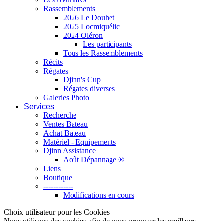
Rassemblements
2026 Le Douhet
2025 Locmiquélic
2024 Oléron
Les participants
Tous les Rassemblements
Récits
Régates
Djinn's Cup
Régates diverses
Galeries Photo
Services
Recherche
Ventes Bateau
Achat Bateau
Matériel - Equipements
Djinn Assistance
Août Dépannage ®
Liens
Boutique
------------
Modifications en cours
Choix utilisateur pour les Cookies
Nous utilisons des cookies afin de vous proposer les meilleurs