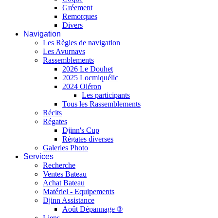
Gréement
Remorques
Divers
Navigation
Les Règles de navigation
Les Avurnavs
Rassemblements
2026 Le Douhet
2025 Locmiquélic
2024 Oléron
Les participants
Tous les Rassemblements
Récits
Régates
Djinn's Cup
Régates diverses
Galeries Photo
Services
Recherche
Ventes Bateau
Achat Bateau
Matériel - Equipements
Djinn Assistance
Août Dépannage ®
Liens