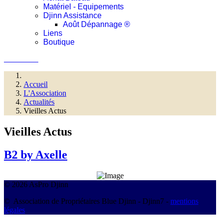
Matériel - Equipements
Djinn Assistance
Août Dépannage ®
Liens
Boutique
Connexion
Accueil
L'Association
Actualités
Vieilles Actus
Vieilles Actus
B2 by Axelle
© 2026 AsPro Djinn
© Association de Propriétaires Blue Djinn - Djinn7 -
mentions
légales