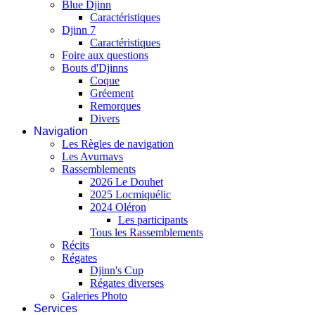
Blue Djinn
Caractéristiques
Djinn 7
Caractéristiques
Foire aux questions
Bouts d'Djinns
Coque
Gréement
Remorques
Divers
Navigation
Les Règles de navigation
Les Avurnavs
Rassemblements
2026 Le Douhet
2025 Locmiquélic
2024 Oléron
Les participants
Tous les Rassemblements
Récits
Régates
Djinn's Cup
Régates diverses
Galeries Photo
Services