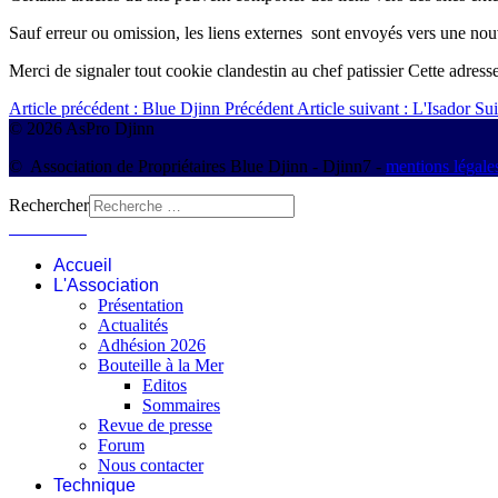
Sauf erreur ou omission, les liens externes sont envoyés vers une nouv
Merci de signaler tout cookie clandestin au chef patissier
Cette adresse
Article précédent : Blue Djinn
Précédent
Article suivant : L'Isador
Sui
© 2026 AsPro Djinn
© Association de Propriétaires Blue Djinn - Djinn7 -
mentions légale
Rechercher
Connexion
Accueil
L'Association
Présentation
Actualités
Adhésion 2026
Bouteille à la Mer
Editos
Sommaires
Revue de presse
Forum
Nous contacter
Technique