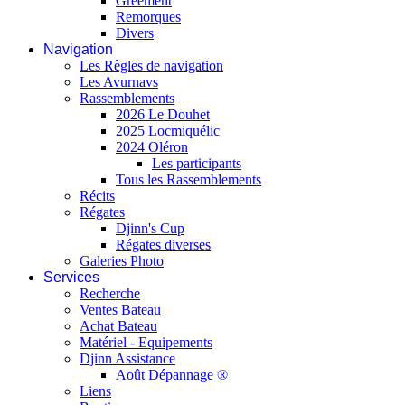
Gréement
Remorques
Divers
Navigation
Les Règles de navigation
Les Avurnavs
Rassemblements
2026 Le Douhet
2025 Locmiquélic
2024 Oléron
Les participants
Tous les Rassemblements
Récits
Régates
Djinn's Cup
Régates diverses
Galeries Photo
Services
Recherche
Ventes Bateau
Achat Bateau
Matériel - Equipements
Djinn Assistance
Août Dépannage ®
Liens