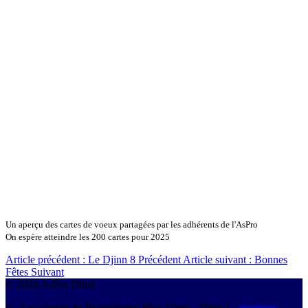
Un aperçu des cartes de voeux partagées par les adhérents de l'AsPro
On espère atteindre les 200 cartes pour 2025
Article précédent : Le Djinn 8
Précédent
Article suivant : Bonnes
Fêtes
Suivant
© 2026 AsPro Djinn
© Association de Propriétaires Blue Djinn - Djinn7 -
mentions