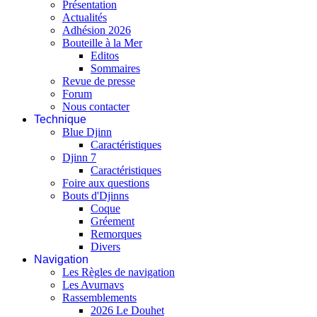
Présentation
Actualités
Adhésion 2026
Bouteille à la Mer
Editos
Sommaires
Revue de presse
Forum
Nous contacter
Technique
Blue Djinn
Caractéristiques
Djinn 7
Caractéristiques
Foire aux questions
Bouts d'Djinns
Coque
Gréement
Remorques
Divers
Navigation
Les Règles de navigation
Les Avurnavs
Rassemblements
2026 Le Douhet