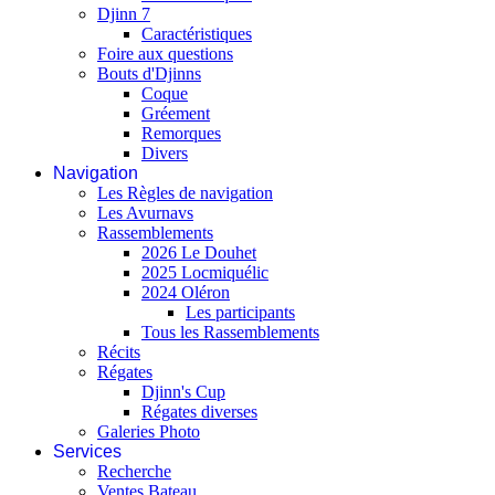
Djinn 7
Caractéristiques
Foire aux questions
Bouts d'Djinns
Coque
Gréement
Remorques
Divers
Navigation
Les Règles de navigation
Les Avurnavs
Rassemblements
2026 Le Douhet
2025 Locmiquélic
2024 Oléron
Les participants
Tous les Rassemblements
Récits
Régates
Djinn's Cup
Régates diverses
Galeries Photo
Services
Recherche
Ventes Bateau