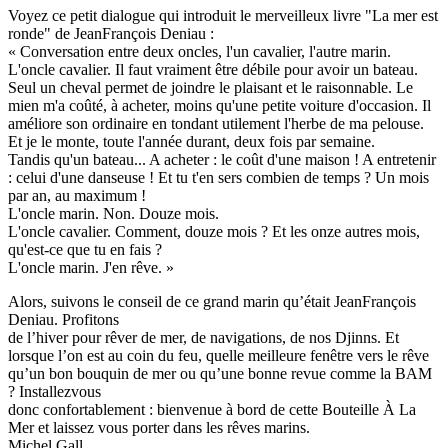
Voyez ce petit dialogue qui introduit le merveilleux livre "La mer est
ronde" de JeanFrançois Deniau :
« Conversation entre deux oncles, l'un cavalier, l'autre marin.
L'oncle cavalier. Il faut vraiment être débile pour avoir un bateau.
Seul un cheval permet de joindre le plaisant et le raisonnable. Le
mien m'a coûté, à acheter, moins qu'une petite voiture d'occasion. Il
améliore son ordinaire en tondant utilement l'herbe de ma pelouse.
Et je le monte, toute l'année durant, deux fois par semaine.
Tandis qu'un bateau... A acheter : le coût d'une maison ! A entretenir
: celui d'une danseuse ! Et tu t'en sers combien de temps ? Un mois
par an, au maximum !
L'oncle marin. Non. Douze mois.
L'oncle cavalier. Comment, douze mois ? Et les onze autres mois,
qu'est-ce que tu en fais ?
L'oncle marin. J'en rêve. »
Alors, suivons le conseil de ce grand marin qu’était JeanFrançois
Deniau. Profitons
de l’hiver pour rêver de mer, de navigations, de nos Djinns. Et
lorsque l’on est au coin du feu, quelle meilleure fenêtre vers le rêve
qu’un bon bouquin de mer ou qu’une bonne revue comme la BAM
? Installezvous
donc confortablement : bienvenue à bord de cette Bouteille À La
Mer et laissez vous porter dans les rêves marins.
Michel Gall