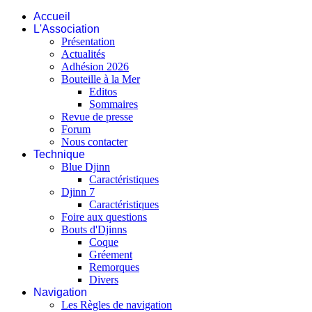
Accueil
L'Association
Présentation
Actualités
Adhésion 2026
Bouteille à la Mer
Editos
Sommaires
Revue de presse
Forum
Nous contacter
Technique
Blue Djinn
Caractéristiques
Djinn 7
Caractéristiques
Foire aux questions
Bouts d'Djinns
Coque
Gréement
Remorques
Divers
Navigation
Les Règles de navigation