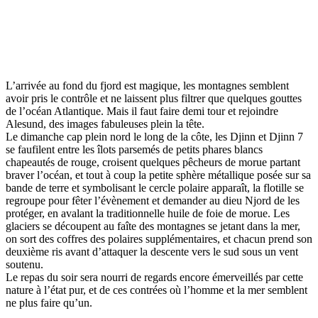
L’arrivée au fond du fjord est magique, les montagnes semblent
avoir pris le contrôle et ne laissent plus filtrer que quelques gouttes
de l’océan Atlantique. Mais il faut faire demi tour et rejoindre
Alesund, des images fabuleuses plein la tête.
Le dimanche cap plein nord le long de la côte, les Djinn et Djinn 7
se faufilent entre les îlots parsemés de petits phares blancs
chapeautés de rouge, croisent quelques pêcheurs de morue partant
braver l’océan, et tout à coup la petite sphère métallique posée sur sa
bande de terre et symbolisant le cercle polaire apparaît, la flotille se
regroupe pour fêter l’évènement et demander au dieu Njord de les
protéger, en avalant la traditionnelle huile de foie de morue. Les
glaciers se découpent au faîte des montagnes se jetant dans la mer,
on sort des coffres des polaires supplémentaires, et chacun prend son
deuxième ris avant d’attaquer la descente vers le sud sous un vent
soutenu.
Le repas du soir sera nourri de regards encore émerveillés par cette
nature à l’état pur, et de ces contrées où l’homme et la mer semblent
ne plus faire qu’un.