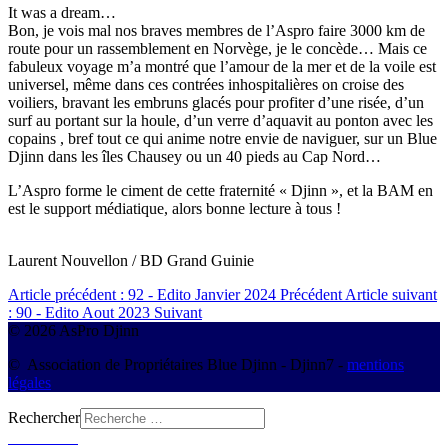
It was a dream…
Bon, je vois mal nos braves membres de l’Aspro faire 3000 km de
route pour un rassemblement en Norvège, je le concède… Mais ce
fabuleux voyage m’a montré que l’amour de la mer et de la voile est
universel, même dans ces contrées inhospitalières on croise des
voiliers, bravant les embruns glacés pour profiter d’une risée, d’un
surf au portant sur la houle, d’un verre d’aquavit au ponton avec les
copains , bref tout ce qui anime notre envie de naviguer, sur un Blue
Djinn dans les îles Chausey ou un 40 pieds au Cap Nord…
L’Aspro forme le ciment de cette fraternité « Djinn », et la BAM en
est le support médiatique, alors bonne lecture à tous !
Laurent Nouvellon / BD Grand Guinie
Article précédent : 92 - Edito Janvier 2024
Précédent
Article suivant
: 90 - Edito Aout 2023
Suivant
© 2026 AsPro Djinn
© Association de Propriétaires Blue Djinn - Djinn7 -
mentions
légales
Rechercher
Connexion