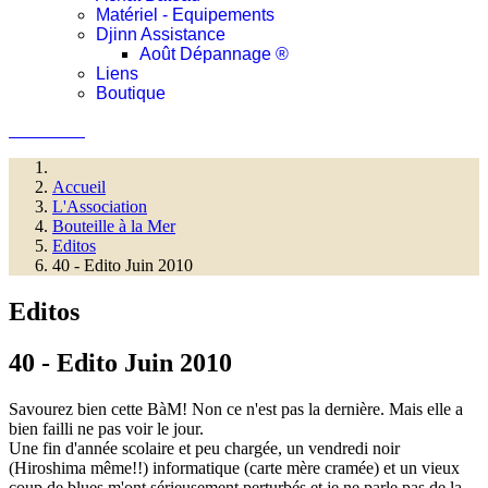
Matériel - Equipements
Djinn Assistance
Août Dépannage ®
Liens
Boutique
Connexion
Accueil
L'Association
Bouteille à la Mer
Editos
40 - Edito Juin 2010
Editos
40 - Edito Juin 2010
Savourez bien cette BàM! Non ce n'est pas la dernière. Mais elle a
bien failli ne pas voir le jour.
Une fin d'année scolaire et peu chargée, un vendredi noir
(Hiroshima même!!) informatique (carte mère cramée) et un vieux
coup de blues m'ont sérieusement perturbés et je ne parle pas de la