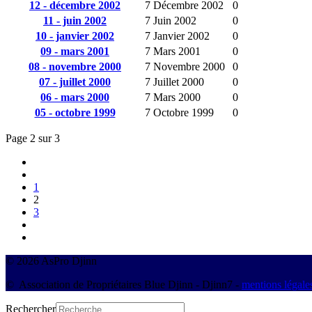
12 - décembre 2002
7 Décembre 2002
0
11 - juin 2002
7 Juin 2002
0
10 - janvier 2002
7 Janvier 2002
0
09 - mars 2001
7 Mars 2001
0
08 - novembre 2000
7 Novembre 2000
0
07 - juillet 2000
7 Juillet 2000
0
06 - mars 2000
7 Mars 2000
0
05 - octobre 1999
7 Octobre 1999
0
Page 2 sur 3
1
2
3
© 2026 AsPro Djinn
© Association de Propriétaires Blue Djinn - Djinn7 -
mentions légale
Rechercher