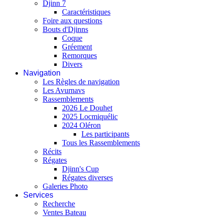
Djinn 7
Caractéristiques
Foire aux questions
Bouts d'Djinns
Coque
Gréement
Remorques
Divers
Navigation
Les Règles de navigation
Les Avurnavs
Rassemblements
2026 Le Douhet
2025 Locmiquélic
2024 Oléron
Les participants
Tous les Rassemblements
Récits
Régates
Djinn's Cup
Régates diverses
Galeries Photo
Services
Recherche
Ventes Bateau