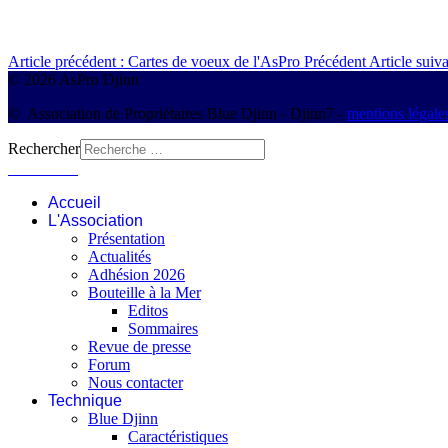
Article précédent : Cartes de voeux de l'AsPro
Précédent
Article suiv
© 2026 AsPro Djinn
© Association de Propriétaires Blue Djinn - Djinn7 -
mentions légale
Rechercher
Connexion
Accueil
L'Association
Présentation
Actualités
Adhésion 2026
Bouteille à la Mer
Editos
Sommaires
Revue de presse
Forum
Nous contacter
Technique
Blue Djinn
Caractéristiques