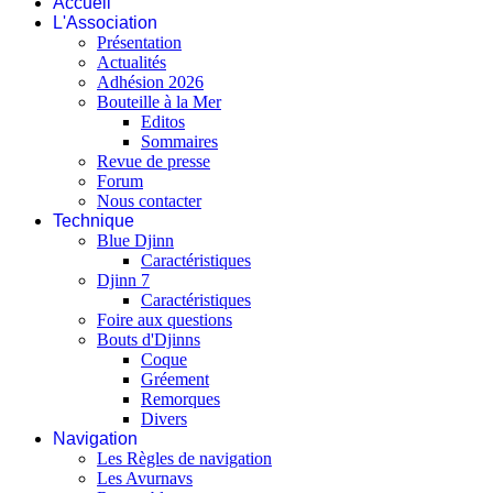
Accueil
L'Association
Présentation
Actualités
Adhésion 2026
Bouteille à la Mer
Editos
Sommaires
Revue de presse
Forum
Nous contacter
Technique
Blue Djinn
Caractéristiques
Djinn 7
Caractéristiques
Foire aux questions
Bouts d'Djinns
Coque
Gréement
Remorques
Divers
Navigation
Les Règles de navigation
Les Avurnavs