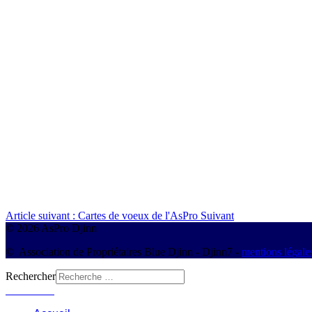
Article suivant : Cartes de voeux de l'AsPro
Suivant
© 2026 AsPro Djinn
© Association de Propriétaires Blue Djinn - Djinn7 -
mentions légale
Rechercher
Connexion