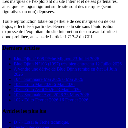
Les marques de l’exploitant du site Internet et de ses partenaires,
ainsi que les logos figurant sur le site sont des marques (semi-
figuratives ou non) déposées.
Toute reproduction totale ou partielle de ces marques ou de ces
logos, effectuée à partir des éléments du site sans l’autorisation
expresse de l’exploitant du site Internet ou de son ayant-droit est
donc prohibée, au sens de l’article L713-2 du CPI.
Derniers articles
Blue Djinn 1998 Pêché Mignon
23 Juillet 2026
Blue Djinn N°103 (1997) très bien entretenu
12 Juillet 2026
A vendre une dérive de Blue Djinn remise en état
14 Juin
2026
104 - Sommaire Mai 2026
6 Mai 2026
104 - Edito Mai 2026
6 Mai 2026
103 - Edito Avril 2026
23 Mars 2026
103 - Sommaire Avril 2026
23 Mars 2026
102 - Edito Février 2026
16 Février 2026
Articles les plus lus
D 7 - Essai & Fiche technique.
Gestion des cookies