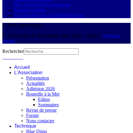
BD - Essai & Fiche technique
Mentions légales
Un petit dériveur qui vieillit très bien.
© 2026 AsPro Djinn
© Association de Propriétaires Blue Djinn - Djinn7 -
mentions
légales
Rechercher
Connexion
Accueil
L'Association
Présentation
Actualités
Adhésion 2026
Bouteille à la Mer
Editos
Sommaires
Revue de presse
Forum
Nous contacter
Technique
Blue Djinn