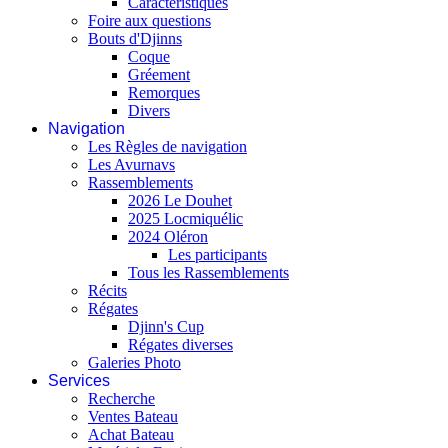
Caractéristiques
Foire aux questions
Bouts d'Djinns
Coque
Gréement
Remorques
Divers
Navigation
Les Règles de navigation
Les Avurnavs
Rassemblements
2026 Le Douhet
2025 Locmiquélic
2024 Oléron
Les participants
Tous les Rassemblements
Récits
Régates
Djinn's Cup
Régates diverses
Galeries Photo
Services
Recherche
Ventes Bateau
Achat Bateau