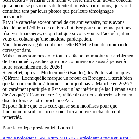
qui a mobilisé pas moins de trente djinnistes parmi nous, qui y ont
contribué tant par leurs photos que par leurs témoignages
personnels.
Et vu le caractère exceptionnel de cet anniversaire, nous avons
décidé pour l’édition de ce livre d’utiliser pour une bonne part nos
réserves financières, ce qui fait que si vous voulez l’acquérir, il ne
vous en coûtera qu’une modeste participation.
Vous trouverez également dans cette BAM le bon de commande
correspondant.
Mais si nous sommes donc tout à la tâche pour notre rassemblement
de Locmiquélic, sachez que nous commençons aussi à penser à
notre rassemblement de 2026 !
Si en effet, après la Méditerranée (Bandol), les Pertuis atlantiques
(Oléron), Locmiquélic marque un retour en Bretagne, il serait bien
que la roue continue à tourner : pourquoi pas la Manche en 2026 ?
ou carrément partir plein Est vers un lac intérieur (le lac Léman avait
été évoqué) ? Commencez à y réfléchir car nous aimerions bien en
discuter lors de notre prochaine AG.
Et pour finir : que tous ceux qui se sont mobilisés pour que
Locmiquélic soit un succès soient ici à nouveau chaudement
remerciés.
Pour le collège présidentiel, Laurent
Article précédent : 99- Edito Mai 2025
Précédent
Article suivant :