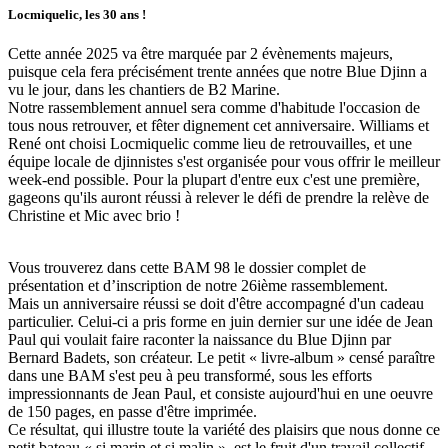
Locmiquelic, les 30 ans !
Cette année 2025 va être marquée par 2 évènements majeurs,
puisque cela fera précisément trente années que notre Blue Djinn a
vu le jour, dans les chantiers de B2 Marine.
Notre rassemblement annuel sera comme d'habitude l'occasion de
tous nous retrouver, et fêter dignement cet anniversaire. Williams et
René ont choisi Locmiquelic comme lieu de retrouvailles, et une
équipe locale de djinnistes s'est organisée pour vous offrir le meilleur
week-end possible. Pour la plupart d'entre eux c'est une première,
gageons qu'ils auront réussi à relever le défi de prendre la relève de
Christine et Mic avec brio !
Vous trouverez dans cette BAM 98 le dossier complet de
présentation et d’inscription de notre 26ième rassemblement.
Mais un anniversaire réussi se doit d'être accompagné d'un cadeau
particulier. Celui-ci a pris forme en juin dernier sur une idée de Jean
Paul qui voulait faire raconter la naissance du Blue Djinn par
Bernard Badets, son créateur. Le petit « livre-album » censé paraître
dans une BAM s'est peu à peu transformé, sous les efforts
impressionnants de Jean Paul, et consiste aujourd'hui en une oeuvre
de 150 pages, en passe d'être imprimée.
Ce résultat, qui illustre toute la variété des plaisirs que nous donne ce
petit bateau « si marin et si malin », est le fruit d'un travail collectif