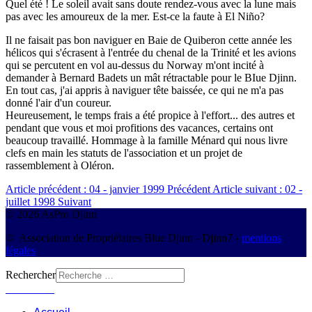
Quel été ! Le soleil avait sans doute rendez-vous avec la lune mais
pas avec les amoureux de la mer. Est-ce la faute à El Niño?
Il ne faisait pas bon naviguer en Baie de Quiberon cette année les
hélicos qui s'écrasent à l'entrée du chenal de la Trinité et les avions
qui se percutent en vol au-dessus du Norway m'ont incité à
demander à Bernard Badets un mât rétractable pour le BIue Djinn.
En tout cas, j'ai appris à naviguer tête baissée, ce qui ne m'a pas
donné l'air d'un coureur.
Heureusement, le temps frais a été propice à l'effort... des autres et
pendant que vous et moi profitions des vacances, certains ont
beaucoup travaillé. Hommage à la famille Ménard qui nous livre
clefs en main les statuts de l'association et un projet de
rassemblement à Oléron.
Article précédent : 04 - janvier 1999
Précédent
Article suivant : 02 -
juillet 1998
Suivant
© 2026 AsPro Djinn
© Association de Propriétaires Blue Djinn - Djinn7 -
mentions
légales
Rechercher
Connexion