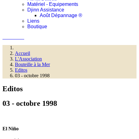
Matériel - Equipements
Djinn Assistance
Août Dépannage ®
Liens
Boutique
Connexion
Accueil
L'Association
Bouteille à la Mer
Editos
03 - octobre 1998
Editos
03 - octobre 1998
El Niño