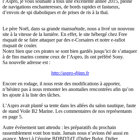
l’Aspro, je vous souhaite à tous une excellente année 2015, pleine
de navigations enchanteresses, de bords rapides et fastueux,
d’envois de spi diaboliques et de prises de ris à la thaï.
Le père Noël, dans sa grande mansuétude, nous a livré un nouveau
site à la vitesse de la lumière. En effet, le site hébergé chez Free
risquait de se faire attaquer par des e-Corsaires et notre e-rafiot
risquait de couler.
Notez bien que ces pirates se sont bien gardés jusqu’ici de s’attaquer
à de fins marins comme ceux de l’Aspro, ils ont préféré Sony.
Sa nouvelle adresse est :
http://aspro-djinn.fr
Encore en rodage, il nous reste des modifications à apporter,
n’hésitez pas à nous remonter les anomalies rencontrées afin qu’on
les ajoute à la liste des tâches.
L’Aspro avait planté sa tente dans les allées du salon nautique, faute
de stand Voile B2 Marine. Les commentaires de nos représentants
en page 5.
Autre événement tant attendu : les préparatifs du prochain
rassemblement vont bon train. Jamais nous n’avions été aussi en
avance. Merci à l’équipe BDBDTdT (Didier Bulot, Didier