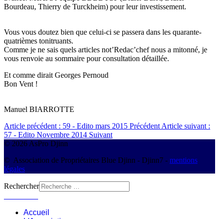
Bourdeau, Thierry de Turckheim) pour leur investissement.
Vous vous doutez bien que celui-ci se passera dans les quarante-
quatrièmes tonitruants.
Comme je ne sais quels articles not’Redac’chef nous a mitonné, je
vous renvoie au sommaire pour consultation détaillée.
Et comme dirait Georges Pernoud
Bon Vent !
Manuel BIARROTTE
Article précédent : 59 - Edito mars 2015
Précédent
Article suivant :
57 - Edito Novembre 2014
Suivant
© 2026 AsPro Djinn
© Association de Propriétaires Blue Djinn - Djinn7 -
mentions
légales
Rechercher
Connexion
Accueil