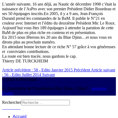
L’année suivante, 16 ans déjà, au Nautic de
décembre 1998 c’était la
naissance de l’AsPro
avec son premier Président Didier Bourdeau
et
ses 50 équipages inscrits.
En 2005, il y a 9 ans, Jean-François
Durand prend les commandes de la BaM. Il publie le N°21 en
couleur avec Internet et l’édito du deuxième
Président Mic Le Roux.
Aujourd’hui vous êtes 189
équipages à attendre la parution de
cette
BaM de plus en plus riche en
contenu et en présentation.
En 2015 nous fêterons les 20 ans du
Blue Djinn…et nous vous en
dirons plus au prochain numéro.
En attendant bonne lecture de ce riche N° 57 grâce à vos généreuses
et
conviviales contributions.
La route est bien tracée, nous gardons le cap.
Thierry DE TURCKHEIM
Article précédent : 58 - Edito Janvier 2015
Précédent
Article suivant
: 56 - Edito Juillet 2014
Suivant
© 2026 AsPro Djinn
© Association de Propriétaires Blue Djinn - Djinn7 -
mentions
légales
Rechercher
Connexion
Accueil