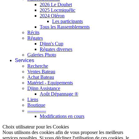
2026 Le Douhet
2025 Locmiquélic
2024 Oléron
Les participants
Tous les Rassemblements
Récits
Régates
Djinn's Cup
Régates diverses
Galeries Photo
Services
Recherche
Ventes Bateau
Achat Bateau
Matériel - Equipements
Djinn Assistance
Août Dépannage ®
Liens
Boutique
------------
Modifications en cours
Choix utilisateur pour les Cookies
Nous utilisons des cookies afin de vous proposer les meilleurs
services possibles. Si vous déclinez l'utilisation de ces cookies, le