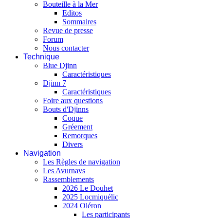
Bouteille à la Mer
Editos
Sommaires
Revue de presse
Forum
Nous contacter
Technique
Blue Djinn
Caractéristiques
Djinn 7
Caractéristiques
Foire aux questions
Bouts d'Djinns
Coque
Gréement
Remorques
Divers
Navigation
Les Règles de navigation
Les Avurnavs
Rassemblements
2026 Le Douhet
2025 Locmiquélic
2024 Oléron
Les participants