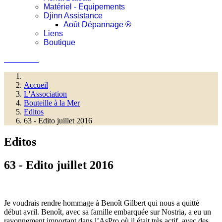
Matériel - Equipements
Djinn Assistance
Août Dépannage ®
Liens
Boutique
Connexion
Accueil
L'Association
Bouteille à la Mer
Editos
63 - Edito juillet 2016
Editos
63 - Edito juillet 2016
Je voudrais rendre hommage à Benoît Gilbert qui nous a quitté
début avril. Benoît, avec sa famille embarquée sur Nostria, a eu un
rayonnement important dans l’AsPro où il était très actif, avec des