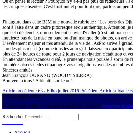
Qu'en pense le lecteur ? Pourquoi n'y a-t-il pas plus de rédacteurs ? J'e
les critiques absentes. C'est frustrant et pour tout dire, parfois un peu
J'inaugure dans cette BàM une nouvelle rubrique : "Les ports des Dj
sont à l'aise dans un cadre pittoresque et/ou authentique. Attention, je 
que cela déclenche, non seulement l'envie d'y aller (c'est fait pour c
inquiétez pas de la mise en page ou d'un manque de photos, on arrive t
L’événement majeur et très attendu de la vie de l'AsPro arrive à grands 
l'un des plus réussi (comme tous les autres). Il laissera aux participan
plus de 24 heures de route pour 2 jours de navigation c'était trop et v
En attendant les vacances d'été, le printemps nous pousse à sortir de l'h
premières risées tièdes et partagez vos navigations avec les membres d
Sincères amitiés
Jean-François DURAND (WOODY SIERRA)
Bon vent à tous ! A bientôt sur l'eau !
Article précédent : 63 - Edito juillet 2016
Précédent
Article suivant : 
© 2026 AsPro Djinn
© Association de Propriétaires Blue Djinn - Djinn7 -
mentions légale
Rechercher
Connexion
Accueil