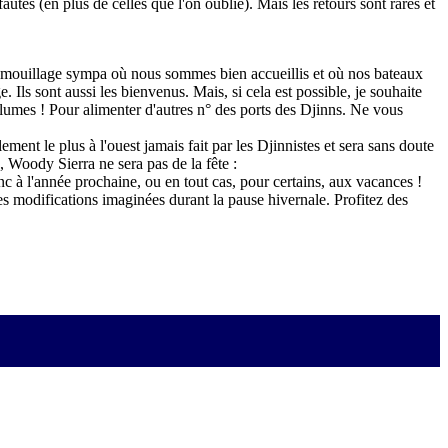
autes (en plus de celles que l'on oublie). Mais les retours sont rares et
n mouillage sympa où nous sommes bien accueillis et où nos bateaux
. Ils sont aussi les bienvenus. Mais, si cela est possible, je souhaite
plumes ! Pour alimenter d'autres n° des ports des Djinns. Ne vous
ment le plus à l'ouest jamais fait par les Djinnistes et sera sans doute
e, Woody Sierra ne sera pas de la fête :
nc à l'année prochaine, ou en tout cas, pour certains, aux vacances !
ères modifications imaginées durant la pause hivernale. Profitez des