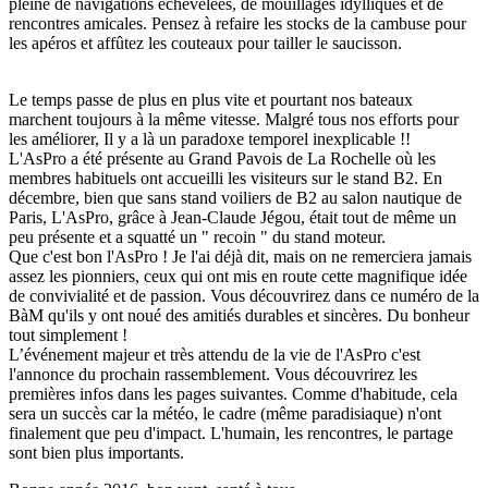
pleine de navigations échevelées, de mouillages idylliques et de
rencontres amicales. Pensez à refaire les stocks de la cambuse pour
les apéros et affûtez les couteaux pour tailler le saucisson.
Le temps passe de plus en plus vite et pourtant nos bateaux
marchent toujours à la même vitesse. Malgré tous nos efforts pour
les améliorer, Il y a là un paradoxe temporel inexplicable !!
L'AsPro a été présente au Grand Pavois de La Rochelle où les
membres habituels ont accueilli les visiteurs sur le stand B2. En
décembre, bien que sans stand voiliers de B2 au salon nautique de
Paris, L'AsPro, grâce à Jean-Claude Jégou, était tout de même un
peu présente et a squatté un " recoin " du stand moteur.
Que c'est bon l'AsPro ! Je l'ai déjà dit, mais on ne remerciera jamais
assez les pionniers, ceux qui ont mis en route cette magnifique idée
de convivialité et de passion. Vous découvrirez dans ce numéro de la
BàM qu'ils y ont noué des amitiés durables et sincères. Du bonheur
tout simplement !
L’événement majeur et très attendu de la vie de l'AsPro c'est
l'annonce du prochain rassemblement. Vous découvrirez les
premières infos dans les pages suivantes. Comme d'habitude, cela
sera un succès car la météo, le cadre (même paradisiaque) n'ont
finalement que peu d'impact. L'humain, les rencontres, le partage
sont bien plus importants.