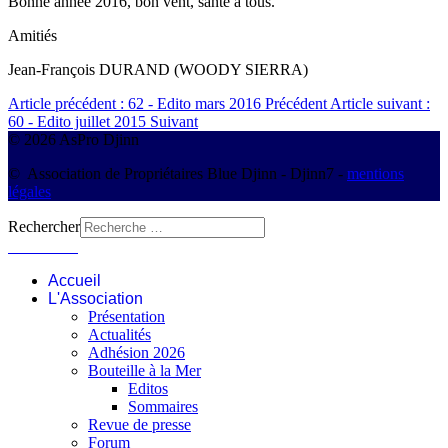
Bonne année 2016, bon vent, santé à tous.
Amitiés
Jean-François DURAND (WOODY SIERRA)
Article précédent : 62 - Edito mars 2016
Précédent
Article suivant :
60 - Edito juillet 2015
Suivant
© 2026 AsPro Djinn
© Association de Propriétaires Blue Djinn - Djinn7 -
mentions
légales
Rechercher
Connexion
Accueil
L'Association
Présentation
Actualités
Adhésion 2026
Bouteille à la Mer
Editos
Sommaires
Revue de presse
Forum