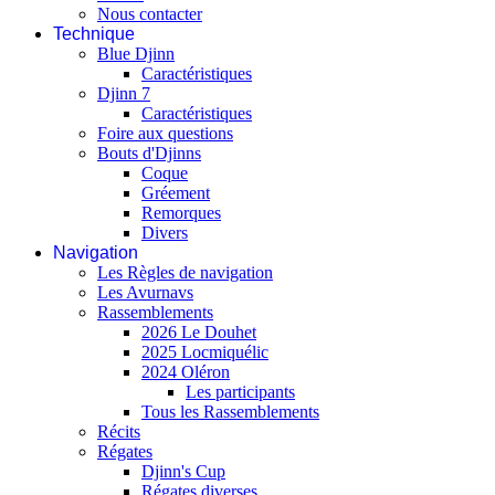
Nous contacter
Technique
Blue Djinn
Caractéristiques
Djinn 7
Caractéristiques
Foire aux questions
Bouts d'Djinns
Coque
Gréement
Remorques
Divers
Navigation
Les Règles de navigation
Les Avurnavs
Rassemblements
2026 Le Douhet
2025 Locmiquélic
2024 Oléron
Les participants
Tous les Rassemblements
Récits
Régates
Djinn's Cup
Régates diverses