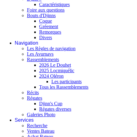
Caractéristiques
Foire aux questions
Bouts d'Djinns
Coque
Gréement
Remorques
Divers
Navigation
Les Règles de navigation
Les Avurnavs
Rassemblements
2026 Le Douhet
2025 Locmiquélic
2024 Oléron
Les participants
Tous les Rassemblements
Récits
Régates
Djinn's Cup
Régates diverses
Galeries Photo
Services
Recherche
Ventes Bateau
Achat Bateau