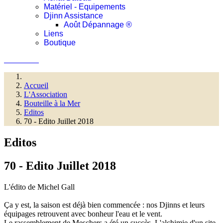
Matériel - Equipements
Djinn Assistance
Août Dépannage ®
Liens
Boutique
Connexion
Accueil
L'Association
Bouteille à la Mer
Editos
70 - Edito Juillet 2018
Editos
70 - Edito Juillet 2018
L'édito de Michel Gall
Ça y est, la saison est déjà bien commencée : nos Djinns et leurs
équipages retrouvent avec bonheur l'eau et le vent.
Le rassemblement de Meschers a été un succès. L'alchimie d'un site